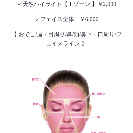
✓天然ハイライト【Ｉゾーン 】￥2,000
✓フェイス全体 ￥6,000
【 おでこ/眉・目周り/鼻/頬/鼻下・口周り/フ
ェイスライン 】