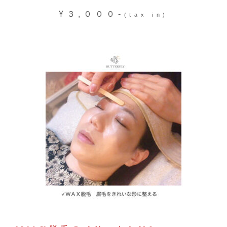
¥３,０００-
(tax in)