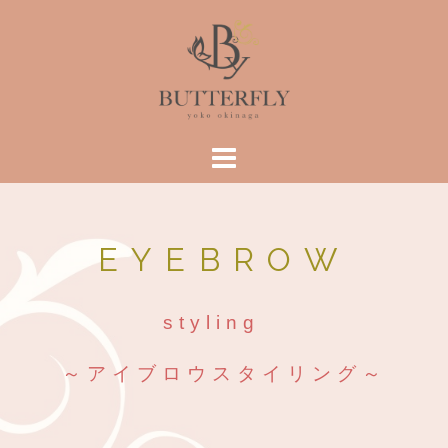
コ
ン
テ
ン
ツ
へ
ス
キ
ッ
プ
EYEBROW
styling
～アイブロウスタイリング～